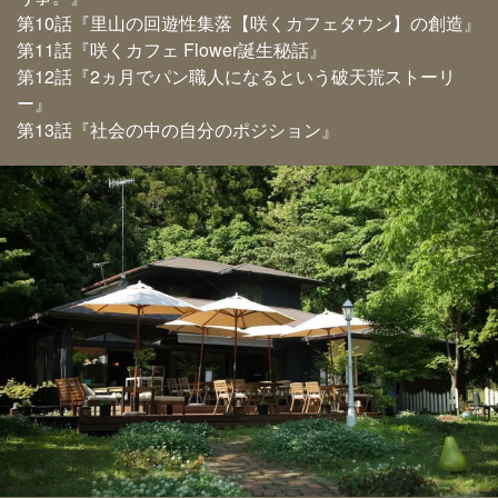
第10話『里山の回遊性集落【咲くカフェタウン】の創造』
第11話『咲くカフェ Flower誕生秘話』
第12話『2ヵ月でパン職人になるという破天荒ストーリ
ー』
第13話『社会の中の自分のポジション』