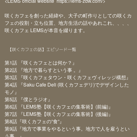
<
LEMS official website
https://lems-zdw.com/
>
咲くカフェを創った経緯や、大子の町作りとしての咲くカ
フェの役割・立ち位置、地方生活の話やあれこれ、、、、
咲くカフェ LEMSが本音を綴ります。
【咲くカフェの話】エピソード一覧
第1話 『咲くカフェとは何か？』
第2話 『地方で暮らすという事 。』
第3話 『咲くカフェタウン・咲くカフェヴィレッジ構想』
第4話 『Saku Cafe Deli (咲くカフェデリ)でデザインした
モノ』
第5話 『僕とラジオ』
第6話 『LEMS塾【咲くカフェの集客術】(前編)』
第7話 『LEMS塾【咲くカフェの集客術】(後編)』
第8話『咲くカフェの”食”』
第9話『地方で事業をやるという事。地方で人を雇うとい
う事。』