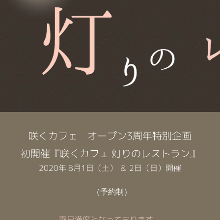
咲くカフェ オープン3周年特別企画
初開催『咲くカフェ 灯りのレストラン』
2020年 8月1日（土） ＆ 2日（日）開催
（予約制）
両日満席となっております。