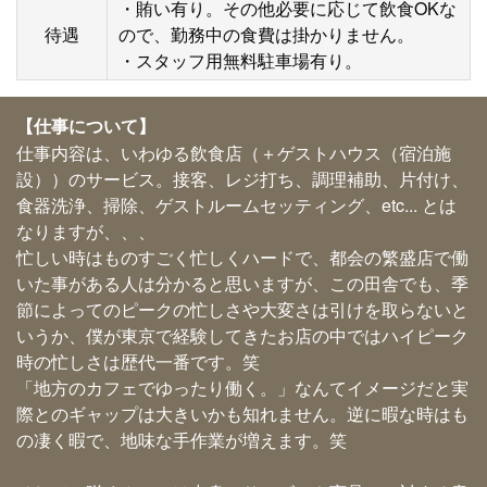
・賄い有り。その他必要に応じて飲食OKな
待遇
ので、勤務中の食費は掛かりません。
・スタッフ用無料駐車場有り。
【仕事について】
仕事内容は、いわゆる飲食店（＋ゲストハウス（宿泊施
設））のサービス。接客、レジ打ち、調理補助、片付け、
食器洗浄、掃除、ゲストルームセッティング、etc... とは
なりますが、、、
忙しい時はものすごく忙しくハードで、都会の繁盛店で働
いた事がある人は分かると思いますが、この田舎でも、季
節によってのピークの忙しさや大変さは引けを取らないと
いうか、僕が東京で経験してきたお店の中ではハイピーク
時の忙しさは歴代一番です。笑
「地方のカフェでゆったり働く。」なんてイメージだと実
際とのギャップは大きいかも知れません。逆に暇な時はも
の凄く暇で、地味な手作業が増えます。笑