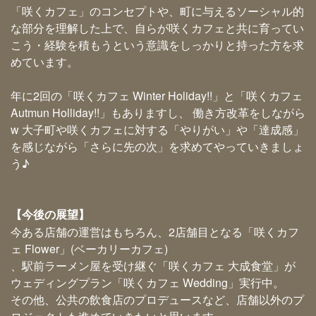
「咲くカフェ」のコンセプトや、町に与えるソーシャル的
な部分を理解した上で、自らが咲くカフェと共に育ってい
こう・経験を積もうという意識をしっかりと持った方を求
めています。
年に2回の「咲くカフェ Winter Holiday!!」と「咲くカフェ
Autmun Holliday!!」もありますし、 働き方改革をしながら
w 大子町や咲くカフェに対する「やりがい」や「達成感」
を感じながら「さらに先の次」を求めてやっていきましょ
う♪
【今後の展望】
今ある店舗の運営はもちろん、2店舗目となる「咲くカフ
ェ Flower」(ベーカリーカフェ)
、駅前ラーメン屋を受け継ぐ「咲くカフェ 大成食堂」が
ウェディングプラン「咲くカフェ Wedding」実行中。
その他、公共の飲食店のプロデュースなど、店舗以外のプ