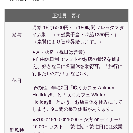
正社員 要項
月給 19万5000円～（180時間フレックスタ
給与
イム制）（＋残業手当・時給1250円～）
（素質により随時昇給します。）
●月・火曜（祝日は営業）
●自由休日制（シフトやお店の状況を踏ま
え、好きな日に希望休を取得可。「旅行に
行きたいので！」などOK。
休日
その他、年に2回「咲くカフェ Autmun
Holliday!!」と「咲くカフェ Winter
Holiday!!」という、お店自体を休みにして
しまう、9日間の長期休暇があります。
●8:00 or 9:00 0r 10:00 ~ 夕方 or ディナー/
15:00～ラスト （繁忙期・繁忙日には残業
勤務時